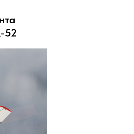
брение
нта
к-52