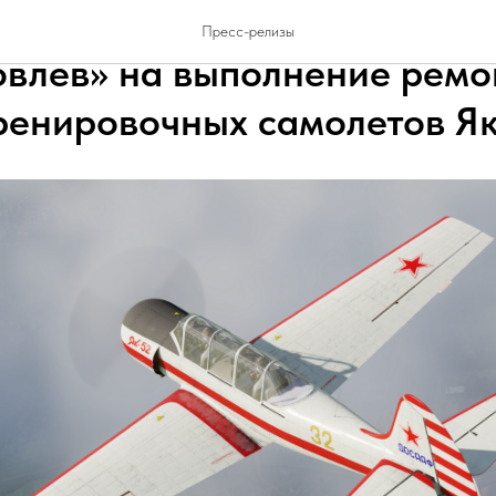
астроитель» получило одо
Пресс-релизы
влев» на выполнение ремо
ренировочных самолетов Я