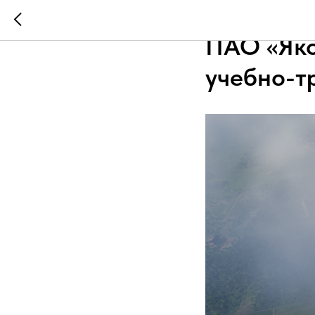
ОКБ «Ави
ПАО «Яко
учебно-т